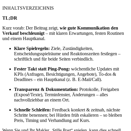
INHALTSVERZEICHNIS
TL;DR
Kurz vorab: Der Beitrag zeigt,
wie gute Kommunikation den
Verkauf beschleunigt
– mit klaren Erwartungen, festen Routinen
und einem Hauptkanal.
Klare Spielregeln:
Ziele, Zuständigkeiten,
Entscheidungsspielräume und Reaktionszeiten festlegen –
schriftlich und für beide Seiten verbindlich.
Fester Takt statt Ping-Pong:
wöchentliche Updates mit
KPIs (Anfragen, Besichtigungen, Angebote), To-dos &
Deadlines – ein Hauptkanal (z. B. E-Mail/Call).
Transparenz & Dokumentation:
Protokolle, Freigaben
(Exposé/Texte), Terminfenster, Änderungen – alles
nachvollziehbar an einem Ort.
Schnelle Schleifen:
Feedback konkret & zeitnah, nächste
Schritte benennen; bei Hürden früh eskalieren – so bleiben
Preis, Timing und Verhandlung auf Kurs.
Wenn Sie und Ihr Makler „Stille Post“ spielen, kann dies schnell