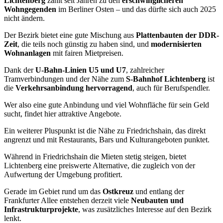
Lichtenberg
zählt seit Jahren zu den
erschwinglicheren
Wohngegenden
im Berliner Osten – und das dürfte sich auch 2025
nicht ändern.
Der Bezirk bietet eine gute Mischung aus
Plattenbauten der DDR-
Zeit
, die teils noch günstig zu haben sind, und
modernisierten
Wohnanlagen
mit fairen Mietpreisen.
Dank der
U-Bahn-Linien U5 und U7
, zahlreicher
Tramverbindungen und der Nähe zum
S-Bahnhof Lichtenberg
ist
die
Verkehrsanbindung hervorragend
, auch für Berufspendler.
Wer also eine gute Anbindung und viel Wohnfläche für sein Geld
sucht, findet hier attraktive Angebote.
Ein weiterer Pluspunkt ist die Nähe zu Friedrichshain, das direkt
angrenzt und mit Restaurants, Bars und Kulturangeboten punktet.
Während in Friedrichshain die Mieten stetig steigen, bietet
Lichtenberg eine preiswerte Alternative, die zugleich von der
Aufwertung der Umgebung profitiert.
Gerade im Gebiet rund um das
Ostkreuz
und entlang der
Frankfurter Allee entstehen derzeit viele
Neubauten und
Infrastrukturprojekte
, was zusätzliches Interesse auf den Bezirk
lenkt.