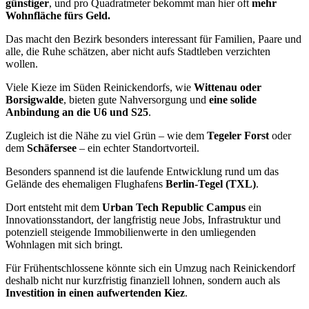
günstiger
, und pro Quadratmeter bekommt man hier oft
mehr
Wohnfläche fürs Geld.
Das macht den Bezirk besonders interessant für Familien, Paare und
alle, die Ruhe schätzen, aber nicht aufs Stadtleben verzichten
wollen.
Viele Kieze im Süden Reinickendorfs, wie
Wittenau oder
Borsigwalde
, bieten gute Nahversorgung und
eine solide
Anbindung an die U6 und S25
.
Zugleich ist die Nähe zu viel Grün – wie dem
Tegeler Forst
oder
dem
Schäfersee
– ein echter Standortvorteil.
Besonders spannend ist die laufende Entwicklung rund um das
Gelände des ehemaligen Flughafens
Berlin-Tegel (TXL)
.
Dort entsteht mit dem
Urban Tech Republic Campus
ein
Innovationsstandort, der langfristig neue Jobs, Infrastruktur und
potenziell steigende Immobilienwerte in den umliegenden
Wohnlagen mit sich bringt.
Für Frühentschlossene könnte sich ein Umzug nach Reinickendorf
deshalb nicht nur kurzfristig finanziell lohnen, sondern auch als
Investition in einen aufwertenden Kiez
.