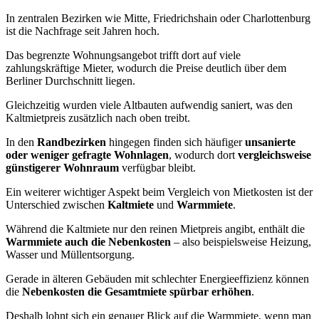
In zentralen Bezirken wie Mitte, Friedrichshain oder Charlottenburg
ist die Nachfrage seit Jahren hoch.
Das begrenzte Wohnungsangebot trifft dort auf viele
zahlungskräftige Mieter, wodurch die Preise deutlich über dem
Berliner Durchschnitt liegen.
Gleichzeitig wurden viele Altbauten aufwendig saniert, was den
Kaltmietpreis zusätzlich nach oben treibt.
In den
Randbezirken
hingegen finden sich häufiger
unsanierte
oder weniger gefragte Wohnlagen
, wodurch dort
vergleichsweise
günstigerer Wohnraum
verfügbar bleibt.
Ein weiterer wichtiger Aspekt beim Vergleich von Mietkosten ist der
Unterschied zwischen
Kaltmiete
und
Warmmiete
.
Während die Kaltmiete nur den reinen Mietpreis angibt, enthält die
Warmmiete auch die Nebenkosten
– also beispielsweise Heizung,
Wasser und Müllentsorgung.
Gerade in älteren Gebäuden mit schlechter Energieeffizienz können
die
Nebenkosten die Gesamtmiete spürbar erhöhen
.
Deshalb lohnt sich ein genauer Blick auf die Warmmiete, wenn man