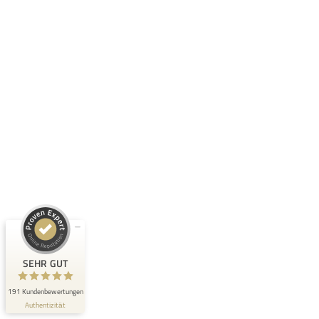
Kundenbewertungen und Erfahrungen zu
QUIN Real Estate Investment GmbH
SEHR GUT
100%
Empfehlungen auf
ProvenExpert.com
4,98 / 5,00
41
150
Bewertungen auf
Bewertungen von 2
ProvenExpert.com
anderen Quellen
SEHR GUT
Blick aufs ProvenExpert-Profil werfen
191 Kundenbewertungen
Authentizität
31.7.2026