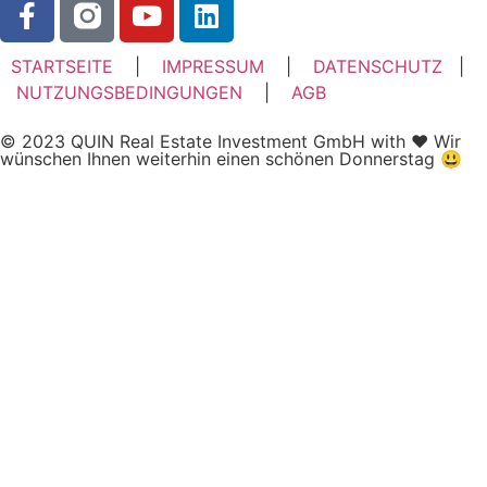
STARTSEITE
|
IMPRESSUM
|
DATENSCHUTZ
|
NUTZUNGSBEDINGUNGEN
|
AGB
© 2023 QUIN Real Estate Investment GmbH with ♥ Wir
wünschen Ihnen weiterhin einen schönen Donnerstag 😃
Kundenbewertungen und Erfahrungen zu
QUIN Real Estate Investment GmbH
SEHR GUT
100%
Empfehlungen auf
ProvenExpert.com