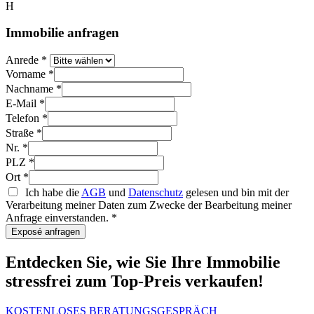
H
Immobilie anfragen
Anrede
*
Vorname
*
Nachname
*
E-Mail
*
Telefon
*
Straße
*
Nr.
*
PLZ
*
Ort
*
Ich habe die
AGB
und
Datenschutz
gelesen und bin mit der
Verarbeitung meiner Daten zum Zwecke der Bearbeitung meiner
Anfrage einverstanden.
*
Exposé anfragen
Entdecken Sie, wie Sie Ihre Immobilie
stressfrei zum Top-Preis verkaufen!
KOSTENLOSES BERATUNGSGESPRÄCH