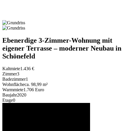
Ebenerdige 3-Zimmer-Wohnung mit
eigener Terrasse – moderner Neubau in
Schönefeld
Kaltmiete
1.436 €
Zimmer
3
Badezimmer
1
Wohnfläche
ca. 98,99 m²
Warmmiete
1.706 Euro
Baujahr
2020
Etage
0