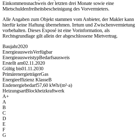
Einkommensnachweis der letzten drei Monate sowie eine
Mietschuldenfreiheitsbescheinigung des Vorvermieters.
Alle Angaben zum Objekt stammen vom Anbieter, der Makler kann
hierfür keine Haftung übernehmen. Irrtum und Zwischenvermietung
vorbehalten. Dieses Exposé ist eine Vorinformation, als
Rechtsgrundlage gilt allein der abgeschlossene Mietvertrag.
Baujahr
2020
Energieausweis
Verfügbar
Energie­ausweistyp
Bedarfsausweis
Erstellt am
02.11.2020
Gültig bis
01.11.2030
Primärenergieträger
Gas
Energieeffizienz Klasse
B
Endenergiebedarf
57,60 kWh/(m²·a)
Heizungsart
Blockheizkraftwerk
A+
A
B
C
D
E
F
G