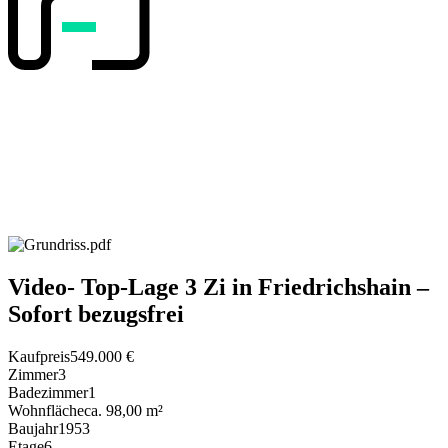
Video- Top-Lage 3 Zi in Friedrichshain –
Sofort bezugsfrei
Kaufpreis
549.000 €
Zimmer
3
Badezimmer
1
Wohnfläche
ca. 98,00 m²
Baujahr
1953
Etage
6