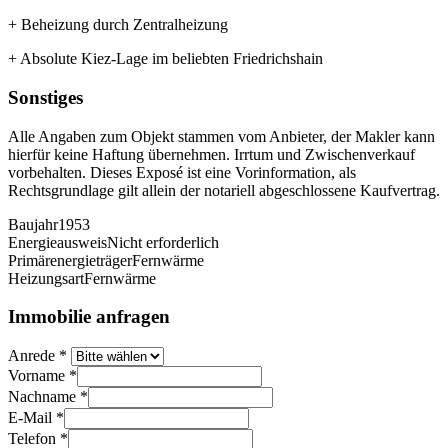
+ Beheizung durch Zentralheizung
+ Absolute Kiez-Lage im beliebten Friedrichshain
Sonstiges
Alle Angaben zum Objekt stammen vom Anbieter, der Makler kann
hierfür keine Haftung übernehmen. Irrtum und Zwischenverkauf
vorbehalten. Dieses Exposé ist eine Vorinformation, als
Rechtsgrundlage gilt allein der notariell abgeschlossene Kaufvertrag.
Baujahr
1953
Energieausweis
Nicht erforderlich
Primärenergieträger
Fernwärme
Heizungsart
Fernwärme
Immobilie anfragen
Anrede
*
Vorname
*
Nachname
*
E-Mail
*
Telefon
*