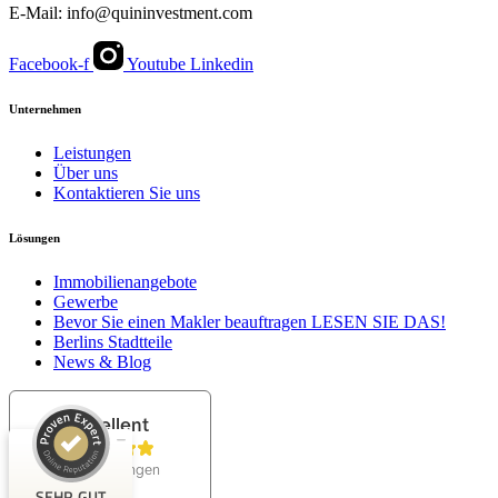
E-Mail: info@quininvestment.com
Facebook-f
Youtube
Linkedin
Unternehmen
Leistungen
Über uns
Kontaktieren Sie uns
Lösungen
Kundenbewertungen und Erfahrungen zu
Immobilienangebote
QUIN Real Estate Investment GmbH
Gewerbe
Bevor Sie einen Makler beauftragen LESEN SIE DAS!
SEHR GUT
100%
Berlins Stadtteile
News & Blog
Empfehlungen auf
ProvenExpert.com
4,98 / 5,00
41
150
Bewertungen auf
Bewertungen von 2
ProvenExpert.com
anderen Quellen
SEHR GUT