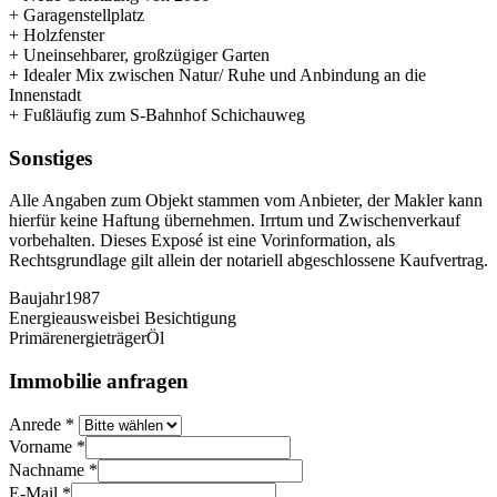
+ Garagenstellplatz
+ Holzfenster
+ Uneinsehbarer, großzügiger Garten
+ Idealer Mix zwischen Natur/ Ruhe und Anbindung an die
Innenstadt
+ Fußläufig zum S-Bahnhof Schichauweg
Sonstiges
Alle Angaben zum Objekt stammen vom Anbieter, der Makler kann
hierfür keine Haftung übernehmen. Irrtum und Zwischenverkauf
vorbehalten. Dieses Exposé ist eine Vorinformation, als
Rechtsgrundlage gilt allein der notariell abgeschlossene Kaufvertrag.
Baujahr
1987
Energieausweis
bei Besichtigung
Primärenergieträger
Öl
Immobilie anfragen
Anrede
*
Vorname
*
Nachname
*
E-Mail
*