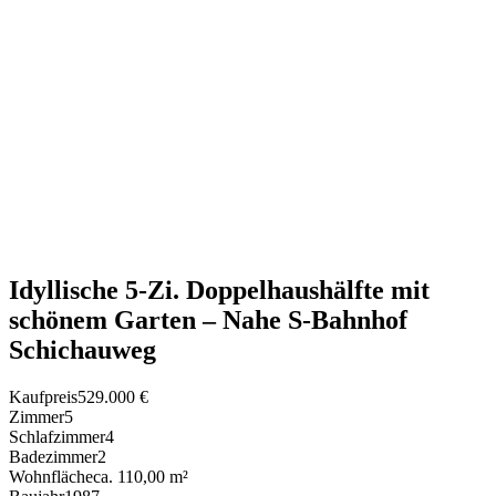
Idyllische 5-Zi. Doppelhaushälfte mit
schönem Garten – Nahe S-Bahnhof
Schichauweg
Kaufpreis
529.000 €
Zimmer
5
Schlafzimmer
4
Badezimmer
2
Wohnfläche
ca. 110,00 m²