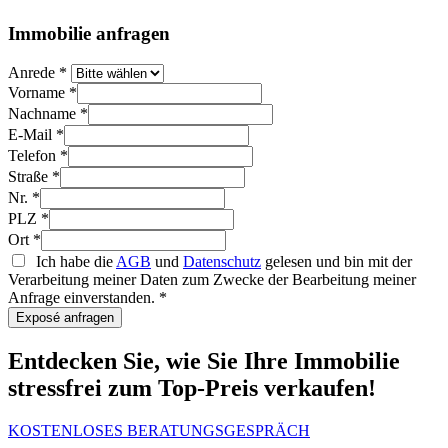
Immobilie anfragen
Anrede
*
Vorname
*
Nachname
*
E-Mail
*
Telefon
*
Straße
*
Nr.
*
PLZ
*
Ort
*
Ich habe die
AGB
und
Datenschutz
gelesen und bin mit der
Verarbeitung meiner Daten zum Zwecke der Bearbeitung meiner
Anfrage einverstanden.
*
Exposé anfragen
Entdecken Sie, wie Sie Ihre Immobilie
stressfrei zum Top-Preis verkaufen!
KOSTENLOSES BERATUNGSGESPRÄCH