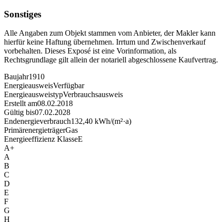
Sonstiges
Alle Angaben zum Objekt stammen vom Anbieter, der Makler kann
hierfür keine Haftung übernehmen. Irrtum und Zwischenverkauf
vorbehalten. Dieses Exposé ist eine Vorinformation, als
Rechtsgrundlage gilt allein der notariell abgeschlossene Kaufvertrag.
Baujahr
1910
Energieausweis
Verfügbar
Energie­ausweistyp
Verbrauchsausweis
Erstellt am
08.02.2018
Gültig bis
07.02.2028
Endenergieverbrauch
132,40 kWh/(m²·a)
Primärenergieträger
Gas
Energieeffizienz Klasse
E
A+
A
B
C
D
E
F
G
H