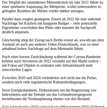
Der Wegfall des umstrittenen Mietendeckels im Jahr 2021 führte zu
einer spürbaren Anpassung der Mietpreise, wobei insbesondere in
gefragten Bezirken die Mieten wieder stärker anzogen.
Parallel dazu sorgten gestiegene Zinsen ab 2022 für eine sinkende
Nachfrage bei Käufern mit knappem Budget – viele potenzielle
Eigentümer verschoben ihre Pläne oder mussten ihr Suchprofil
deutlich anpassen.
Gleichzeitig stieg der Zuzug nach Berlin erneut an, sowohl aus dem
Ausland als auch aus anderen Teilen Deutschlands, was zu einer
anhaltend hohen Nachfrage auf dem Mietmarkt führte.
Nach einer kurzen Zurückhaltung während der Corona-Pandemie
kehrten auch Investoren ab 2022 verstärkt auf den Markt zurück –
mit Fokus auf Objekte in zentralen oder infrastrukturell stark
entwickelten Lagen.
Zwischen 2020 und 2024 veränderten sich nicht nur die Preise,
sondern auch viele regulatorische Rahmenbedingungen.
Neue Energiestandards, Diskussionen um die Begrenzung von
Indexmieten und die Debatte um das Gebäudeenergiegesetz
beeinflussten die Neubauplanung ebenso wie den Bestand.
Zum Jahresbeginn 2025 zeigt sich ein differenziertes Bild: Während