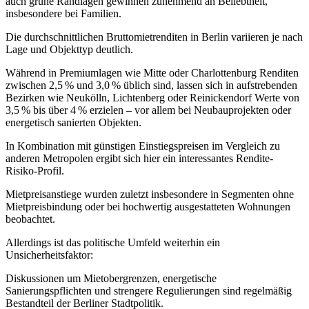
auch grüne Randlagen gewinnen zunehmend an Beliebtheit,
insbesondere bei Familien.
Die durchschnittlichen Bruttomietrenditen in Berlin variieren je nach
Lage und Objekttyp deutlich.
Während in Premiumlagen wie Mitte oder Charlottenburg Renditen
zwischen 2,5 % und 3,0 % üblich sind, lassen sich in aufstrebenden
Bezirken wie Neukölln, Lichtenberg oder Reinickendorf Werte von
3,5 % bis über 4 % erzielen – vor allem bei Neubauprojekten oder
energetisch sanierten Objekten.
In Kombination mit günstigen Einstiegspreisen im Vergleich zu
anderen Metropolen ergibt sich hier ein interessantes Rendite-
Risiko-Profil.
Mietpreisanstiege wurden zuletzt insbesondere in Segmenten ohne
Mietpreisbindung oder bei hochwertig ausgestatteten Wohnungen
beobachtet.
Allerdings ist das politische Umfeld weiterhin ein
Unsicherheitsfaktor:
Diskussionen um Mietobergrenzen, energetische
Sanierungspflichten und strengere Regulierungen sind regelmäßig
Bestandteil der Berliner Stadtpolitik.