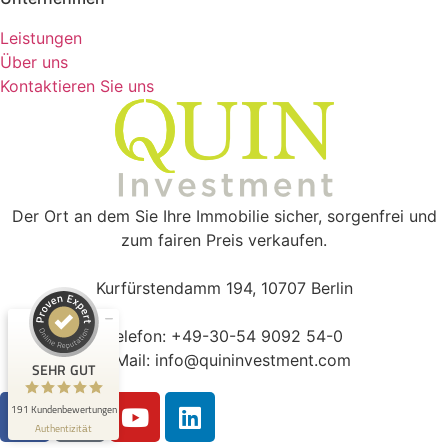
Leistungen
Über uns
Kontaktieren Sie uns
Kundenbewertungen und Erfahrungen zu
QUIN Real Estate Investment GmbH
Der Ort an dem Sie Ihre Immobilie sicher, sorgenfrei und
SEHR GUT
100%
zum fairen Preis verkaufen.
Empfehlungen auf
ProvenExpert.com
4,98 / 5,00
Kurfürstendamm 194, 10707 Berlin
41
150
Telefon: +49-30-54 9092 54-0
Bewertungen auf
Bewertungen von 2
ProvenExpert.com
E-Mail: info@quininvestment.com
anderen Quellen
SEHR GUT
Blick aufs ProvenExpert-Profil werfen
191 Kundenbewertungen
Authentizität
31.7.2026