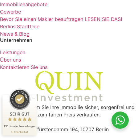
Immobilienangebote
Gewerbe
Bevor Sie einen Makler beauftragen LESEN SIE DAS!
Berlins Stadtteile
News & Blog
Unternehmen
Kundenbewertungen und Erfahrungen zu
Leistungen
QUIN Real Estate Investment GmbH
Über uns
Kontaktieren Sie uns
SEHR GUT
100%
Empfehlungen auf
ProvenExpert.com
4,98 / 5,00
41
150
Bewertungen auf
Bewertungen von 2
Der Ort an dem Sie Ihre Immobilie sicher, sorgenfrei und
ProvenExpert.com
anderen Quellen
SEHR GUT
zum fairen Preis verkaufen.
Blick aufs ProvenExpert-Profil werfen
191 Kundenbewertungen
Kurfürstendamm 194, 10707 Berlin
Authentizität
31.7.2026