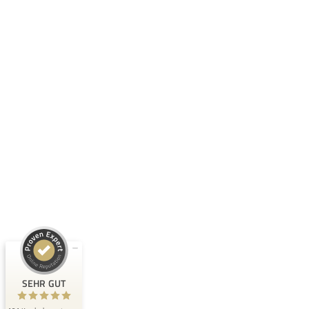
Kundenbewertungen und Erfahrungen zu
QUIN Real Estate Investment GmbH
SEHR GUT
100%
Empfehlungen auf
ProvenExpert.com
4,98 / 5,00
41
150
Bewertungen auf
Bewertungen von 2
ProvenExpert.com
anderen Quellen
SEHR GUT
Blick aufs ProvenExpert-Profil werfen