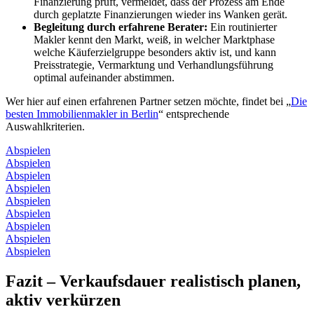
Finanzierung prüft, vermeidet, dass der Prozess am Ende
durch geplatzte Finanzierungen wieder ins Wanken gerät.
Begleitung durch erfahrene Berater:
Ein routinierter
Makler kennt den Markt, weiß, in welcher Marktphase
welche Käuferzielgruppe besonders aktiv ist, und kann
Preisstrategie, Vermarktung und Verhandlungsführung
optimal aufeinander abstimmen.
Wer hier auf einen erfahrenen Partner setzen möchte, findet bei „
Die
besten Immobilienmakler in Berlin
“ entsprechende
Auswahlkriterien.
Abspielen
Abspielen
Abspielen
Abspielen
Abspielen
Abspielen
Abspielen
Abspielen
Abspielen
Fazit – Verkaufsdauer realistisch planen,
aktiv verkürzen