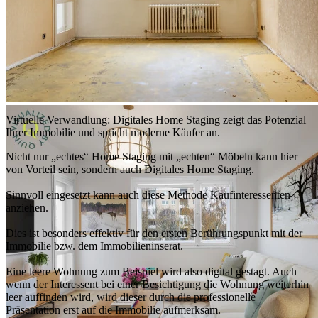
Virtuelle Verwandlung: Digitales Home Staging zeigt das Potenzial
Ihrer Immobilie und spricht moderne Käufer an.
Nicht nur „echtes“ Home Staging mit „echten“ Möbeln kann hier
von Vorteil sein, sondern auch Digitales Home Staging.
Sinnvoll eingesetzt kann auch diese Methode Kaufinteressenten
anziehen.
Dies ist besonders effektiv für den ersten Berührungspunkt mit der
Immobilie bzw. dem Immobilieninserat.
Eine leere Wohnung zum Beispiel wird also digital gestagt. Auch
wenn der Interessent bei einer Besichtigung die Wohnung weiterhin
leer auffinden wird, wird dieser durch die professionelle
Präsentation erst auf die Immobilie aufmerksam.