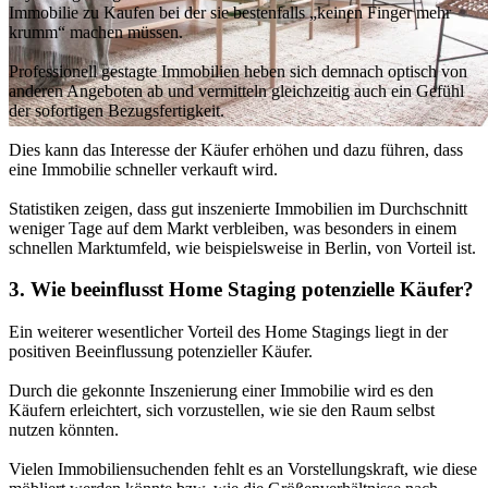
Immobilie zu Kaufen bei der sie bestenfalls „keinen Finger mehr
krumm“ machen müssen.
Professionell gestagte Immobilien heben sich demnach optisch von
anderen Angeboten ab und vermitteln gleichzeitig auch ein Gefühl
der sofortigen Bezugsfertigkeit.
Dies kann das Interesse der Käufer erhöhen und dazu führen, dass
eine Immobilie schneller verkauft wird.
Statistiken zeigen, dass gut inszenierte Immobilien im Durchschnitt
weniger Tage auf dem Markt verbleiben, was besonders in einem
schnellen Marktumfeld, wie beispielsweise in Berlin, von Vorteil ist.
3. Wie beeinflusst Home Staging potenzielle Käufer?
Ein weiterer wesentlicher Vorteil des Home Stagings liegt in der
positiven Beeinflussung potenzieller Käufer.
Durch die gekonnte Inszenierung einer Immobilie wird es den
Käufern erleichtert, sich vorzustellen, wie sie den Raum selbst
nutzen könnten.
Vielen Immobiliensuchenden fehlt es an Vorstellungskraft, wie diese