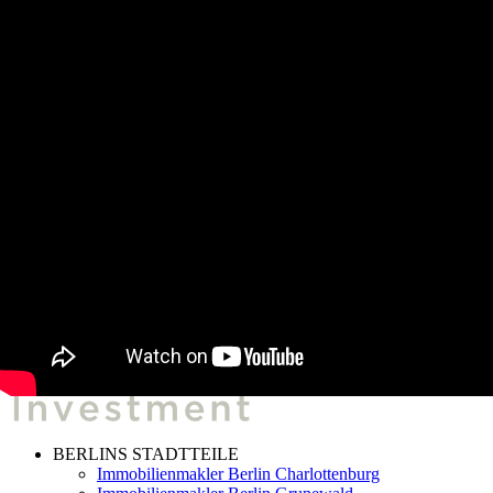
Zum Inhalt wechseln
030-54 9092 54-0
030-54 9092 54-0
BERLINS STADTTEILE
Immobilienmakler Berlin Charlottenburg