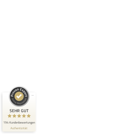
Kundenbewertungen und Erfahrungen zu
QUIN Real Estate Investment GmbH
SEHR GUT
100%
Empfehlungen auf
ProvenExpert.com
4,98 / 5,00
41
153
Bewertungen auf
Bewertungen von 2
ProvenExpert.com
anderen Quellen
SEHR GUT
Blick aufs ProvenExpert-Profil werfen
194 Kundenbewertungen
Authentizität
10.8.2026