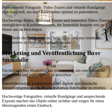
Professionelle Fotografie, Video-Touren und virtuelle Rundgänge
sind essenziell, um das Objekt online optimal zu präsentieren.
Hochwertige Bilder, 360-Grad-Touren und immersive Video-Touren
ermöglichen es Kaufinteressenten, die Immobilie bequem von zu
Hause aus zu besichtigen.
Dies erhöht die Reichweite und sorgt dafür, dass nur ernsthafte
Interessenten zu Besichtigungen erscheinen.
Marketing und Veröffentlichung Ihrer
Immobilie
Ein durchdachter Marketingplan ist essenziell, um eine Immobilie
zielgerichtet und wirkungsvoll zu bewerben.
Immobilienmakler kombinieren dabei digitale und klassische
Vermarktungsmethoden, um die maximale Reichweite zu erzielen.
Hochwertige Fotografien, virtuelle Rundgänge und ansprechende
Exposés machen das Objekt online sichtbar und sorgen für einen
überzeugenden ersten Eindruck.