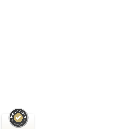
Kundenbewertungen und Erfahrungen zu
QUIN Real Estate Investment GmbH
SEHR GUT
100%
Empfehlungen auf
ProvenExpert.com
4,98 / 5,00
41
150
Bewertungen auf
Bewertungen von 2
ProvenExpert.com
anderen Quellen