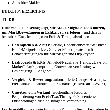
Alles über Makler
INHALTSVERZEICHNIS
TL;DR
Kurz vorab: Der Beitrag zeigt,
wie Makler digitale Tools nutzen,
um Marktbewegungen in Echtzeit zu verfolgen
– und daraus
belastbare Entscheidungen zu Preis & Timing abzuleiten.
Datenquellen & Alerts:
Portale, Bodenrichtwerte/Statistiken,
Kauf-/Mietpreisindizes, Zins- & Förderupdates – mit
Benachrichtigungen für Mikrolagen und Objekttypen.
Dashboards & KPIs:
Angebot/Nachfrage-Trends, „Days on
Market“, Anfragenqualität, Conversion von Listing →
Besichtigung → Angebot.
Vergleich & Bewertung:
automatisierte
Comps
, Heatmaps,
Preisband-Simulationen und Szenarien (Best/Realistic/Worst).
Umsetzung im Verkauf:
wöchentliche Reports,
Feinjustierung von
Preis/Text/Timing
, dokumentierte
Entscheidungen für eine stringente Vermarktung.
Der Immobilienmarkt entwickelt sich ständig weiter, insbesondere in